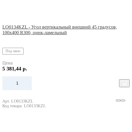
LO0134KZL - Угол вертикальный внешний 45 градусов,
100х400 R300, цинк-ламельный
Под заказ
Цена
5 381,44 р.
Арт. LO0133KZL
Код товара: LO0133KZL