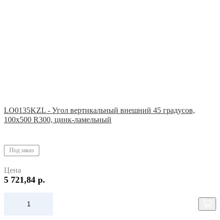
LO0135KZL - Угол вертикальный внешний 45 градусов,
100х500 R300, цинк-ламельный
Под заказ
Цена
5 721,84 р.