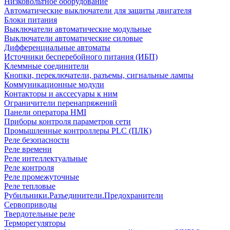
Низковольтное оборудование
Автоматические выключатели для защиты двигателя
Блоки питания
Выключатели автоматические модульные
Выключатели автоматические силовые
Дифференциальные автоматы
Источники бесперебойного питания (ИБП)
Клеммные соединители
Кнопки, переключатели, разъемы, сигнальные лампы
Коммуникационные модули
Контакторы и акссесуары к ним
Ограничители перенапряжений
Панели оператора HMI
Приборы контроля параметров сети
Промышленные контроллеры PLC (ПЛК)
Реле безопасности
Реле времени
Реле интеллектуальные
Реле контроля
Реле промежуточные
Реле тепловые
Рубильники.Разъединители.Предохранители
Сервоприводы
Твердотельные реле
Терморегуляторы