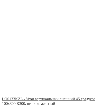
LO0133KZL - Угол вертикальный внешний 45 градусов,
100х300 R300, цинк-ламельный