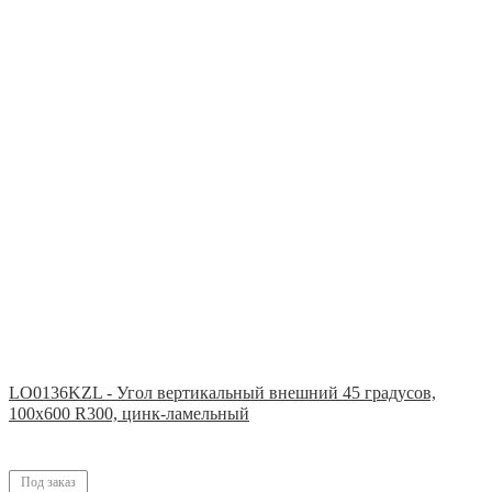
LO0136KZL - Угол вертикальный внешний 45 градусов,
100х600 R300, цинк-ламельный
Под заказ