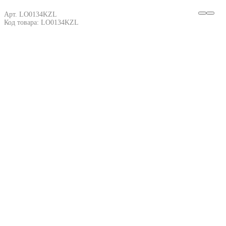
Арт. LO0134KZL
Код товара: LO0134KZL