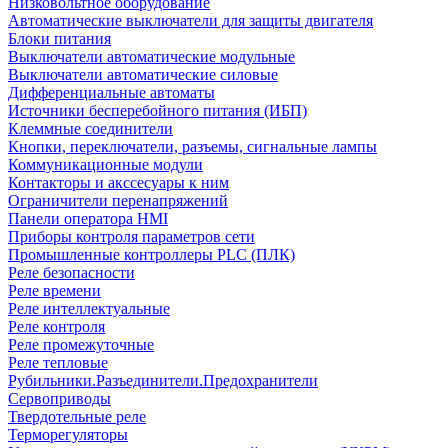
Низковольтное оборудование
Автоматические выключатели для защиты двигателя
Блоки питания
Выключатели автоматические модульные
Выключатели автоматические силовые
Дифференциальные автоматы
Источники бесперебойного питания (ИБП)
Клеммные соединители
Кнопки, переключатели, разъемы, сигнальные лампы
Коммуникационные модули
Контакторы и акссесуары к ним
Ограничители перенапряжений
Панели оператора HMI
Приборы контроля параметров сети
Промышленные контроллеры PLC (ПЛК)
Реле безопасности
Реле времени
Реле интеллектуальные
Реле контроля
Реле промежуточные
Реле тепловые
Рубильники.Разъединители.Предохранители
Сервоприводы
Твердотельные реле
Терморегуляторы