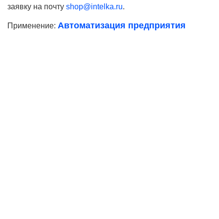
заявку на почту
shop@intelka.ru
.
Автоматизация предприятия
Применение:
Ваше имя
Телефон*
E-mail
Согласие на
обработку персональных данных