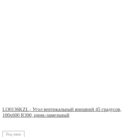
LO0136KZL - Угол вертикальный внешний 45 градусов,
100х600 R300, цинк-ламельный
Под заказ