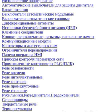
Низковольтное оборудование
Автоматические выключатели для защиты двигателя
Блоки питания
Выключатели автоматические модульные
Выключатели автоматические силовые
Дифференциальные автоматы
Источники бесперебойного питания (ИБП)
Клеммные соединители
Кнопки, переключатели, разъемы, сигнальные лампы
Коммуникационные модули
Контакторы и акссесуары к ним
Ограничители перенапряжений
Панели оператора HMI
Приборы контроля параметров сети
Промышленные контроллеры PLC (ПЛК)
Реле безопасности
Реле времени
Реле интеллектуальные
Реле контроля
Реле промежуточные
Реле тепловые
Рубильники.Разъединители.Предохранители
Сервоприводы
Твердотельные реле
Терморегуляторы