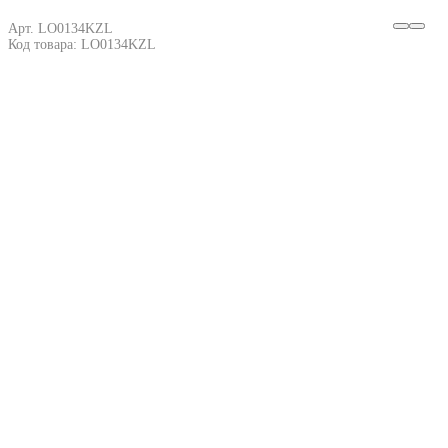
Арт. LO0134KZL
Код товара: LO0134KZL