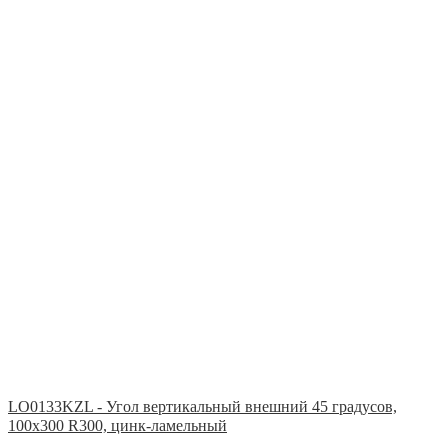
LO0133KZL - Угол вертикальный внешний 45 градусов,
100х300 R300, цинк-ламельный