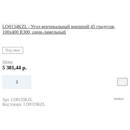
LO0134KZL - Угол вертикальный внешний 45 градусов,
100х400 R300, цинк-ламельный
Под заказ
Цена
5 381,44 р.
Арт. LO0133KZL
Код товара: LO0133KZL