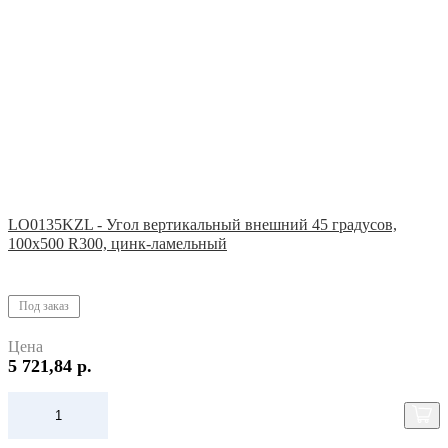
LO0135KZL - Угол вертикальный внешний 45 градусов,
100х500 R300, цинк-ламельный
Под заказ
Цена
5 721,84 р.