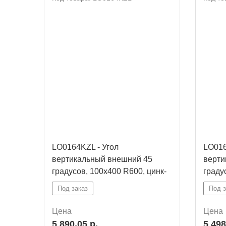
LO0164KZL - Угол
LO016
вертикальный внешний 45
верти
градусов, 100х400 R600, цинк-
граду
ламельный
ламе
Под заказ
Под з
Цена
Цена
5 890,05 р.
5 498