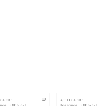
E-mail
Согласие на
обработку персональных данных
LO0163KZL
Арт. LO0162KZL
овара: LO0163KZL
Код товара: LO0162KZL