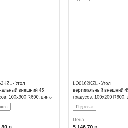
3KZL - Угол
LO0162KZL - Угол
кальный внешний 45
вертикальный внешний 4
сов, 100х300 R600, цинк-
градусов, 100х200 R600, 
льный
ламельный
аказ
Под заказ
Цена
,80 р.
5 146,70 р.