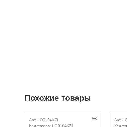
Похожие товары
Арт. LO0164KZL
Арт. 
Код товара: LO0164KZL
Код т