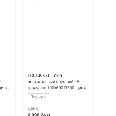
LO0136KZL - Угол
LO01
5
вертикальный внешний 45
верт
цинк-
градусов, 100х600 R300, цинк-
граду
ламельный
ламе
Под заказ
Под 
Цена
Цена
6 096,24 р.
5 72