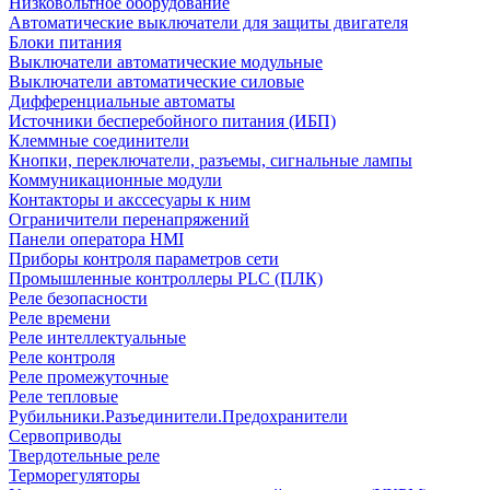
Низковольтное оборудование
Автоматические выключатели для защиты двигателя
Блоки питания
Выключатели автоматические модульные
Выключатели автоматические силовые
Дифференциальные автоматы
Источники бесперебойного питания (ИБП)
Клеммные соединители
Кнопки, переключатели, разъемы, сигнальные лампы
Коммуникационные модули
Контакторы и акссесуары к ним
Ограничители перенапряжений
Панели оператора HMI
Приборы контроля параметров сети
Промышленные контроллеры PLC (ПЛК)
Реле безопасности
Реле времени
Реле интеллектуальные
Реле контроля
Реле промежуточные
Реле тепловые
Рубильники.Разъединители.Предохранители
Сервоприводы
Твердотельные реле
Терморегуляторы