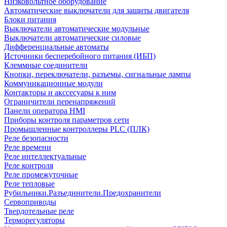
Низковольтное оборудование
Автоматические выключатели для защиты двигателя
Блоки питания
Выключатели автоматические модульные
Выключатели автоматические силовые
Дифференциальные автоматы
Источники бесперебойного питания (ИБП)
Клеммные соединители
Кнопки, переключатели, разъемы, сигнальные лампы
Коммуникационные модули
Контакторы и акссесуары к ним
Ограничители перенапряжений
Панели оператора HMI
Приборы контроля параметров сети
Промышленные контроллеры PLC (ПЛК)
Реле безопасности
Реле времени
Реле интеллектуальные
Реле контроля
Реле промежуточные
Реле тепловые
Рубильники.Разъединители.Предохранители
Сервоприводы
Твердотельные реле
Терморегуляторы