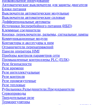
Низковольтное оборудование
Автоматические выключатели для защиты двигателя
Блоки питания
Выключатели автоматические модульные
Выключатели автоматические силовые
Дифференциальные автоматы
Источники бесперебойного питания (ИБП)
Клеммные соединители
Кнопки, переключатели, разъемы, сигнальные лампы
Коммуникационные модули
Контакторы и акссесуары к ним
Ограничители перенапряжений
Панели оператора HMI
Приборы контроля параметров сети
Промышленные контроллеры PLC (ПЛК)
Реле безопасности
Реле времени
Реле интеллектуальные
Реле контроля
Реле промежуточные
Реле тепловые
Рубильники.Разъединители.Предохранители
Сервоприводы
Твердотельные реле
Терморегуляторы