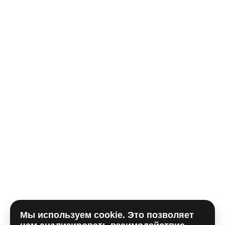
Ваше имя*
Телефон*
E-mail
Комментарий
Мы используем cookie. Это позволяет
Отправляя форму, вы принимаете
политику