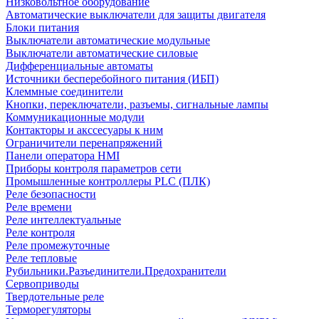
Низковольтное оборудование
Автоматические выключатели для защиты двигателя
Блоки питания
Выключатели автоматические модульные
Выключатели автоматические силовые
Дифференциальные автоматы
Источники бесперебойного питания (ИБП)
Клеммные соединители
Кнопки, переключатели, разъемы, сигнальные лампы
Коммуникационные модули
Контакторы и акссесуары к ним
Ограничители перенапряжений
Панели оператора HMI
Приборы контроля параметров сети
Промышленные контроллеры PLC (ПЛК)
Реле безопасности
Реле времени
Реле интеллектуальные
Реле контроля
Реле промежуточные
Реле тепловые
Рубильники.Разъединители.Предохранители
Сервоприводы
Твердотельные реле
Терморегуляторы