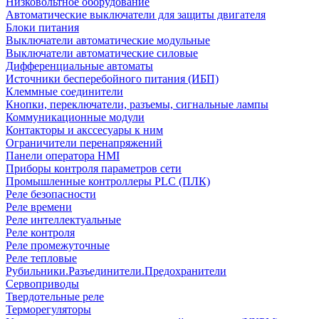
Низковольтное оборудование
Автоматические выключатели для защиты двигателя
Блоки питания
Выключатели автоматические модульные
Выключатели автоматические силовые
Дифференциальные автоматы
Источники бесперебойного питания (ИБП)
Клеммные соединители
Кнопки, переключатели, разъемы, сигнальные лампы
Коммуникационные модули
Контакторы и акссесуары к ним
Ограничители перенапряжений
Панели оператора HMI
Приборы контроля параметров сети
Промышленные контроллеры PLC (ПЛК)
Реле безопасности
Реле времени
Реле интеллектуальные
Реле контроля
Реле промежуточные
Реле тепловые
Рубильники.Разъединители.Предохранители
Сервоприводы
Твердотельные реле
Терморегуляторы