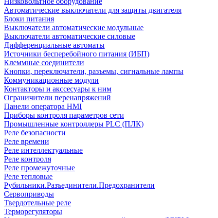
Низковольтное оборудование
Автоматические выключатели для защиты двигателя
Блоки питания
Выключатели автоматические модульные
Выключатели автоматические силовые
Дифференциальные автоматы
Источники бесперебойного питания (ИБП)
Клеммные соединители
Кнопки, переключатели, разъемы, сигнальные лампы
Коммуникационные модули
Контакторы и акссесуары к ним
Ограничители перенапряжений
Панели оператора HMI
Приборы контроля параметров сети
Промышленные контроллеры PLC (ПЛК)
Реле безопасности
Реле времени
Реле интеллектуальные
Реле контроля
Реле промежуточные
Реле тепловые
Рубильники.Разъединители.Предохранители
Сервоприводы
Твердотельные реле
Терморегуляторы