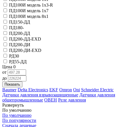
ПД100И модель 1х3-R
ПД100И модель 1х7
ПД100И модель 8х1
ПД150-ДД
ПД180-
ПД200-ДД
ПД200-ДД-EXD
ПД200-ДИ
ПД200-ДИ-EXD
РД30
РД55-ДД
Цена
0
от
до
Показать
Baumer
Delta Electronics
EKF
Omron
Oni
Schneider Electric
Датчики давления взрывозащищенные
Датчики давления
общепромышленные
ОВЕН
Реле давления
Развернуть
По умолчанию
По умолчанию
По популярности
Сначала дешевые