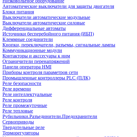
Низковольтное оборудование
Автоматические выключатели для защиты двигателя
Блоки питания
Выключатели автоматические модульные
Выключатели автоматические силовые
Дифференциальные автоматы
Источники бесперебойного питания (ИБП)
Клеммные соединители
Кнопки, переключатели, разъемы, сигнальные лампы
Коммуникационные модули
Контакторы и акссесуары к ним
Ограничители перенапряжений
Панели оператора HMI
Приборы контроля параметров сети
Промышленные контроллеры PLC (ПЛК)
Реле безопасности
Реле времени
Реле интеллектуальные
Реле контроля
Реле промежуточные
Реле тепловые
Рубильники.Разъединители.Предохранители
Сервоприводы
Твердотельные реле
Терморегуляторы