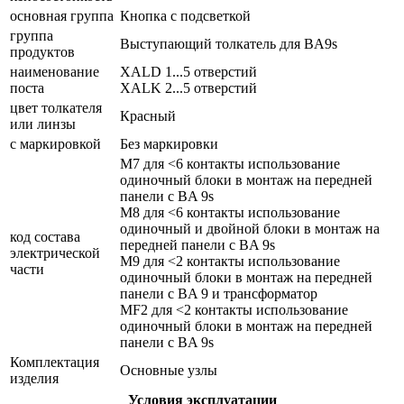
основная группа
Кнопка с подсветкой
группа
Выступающий толкатель для BA9s
продуктов
наименование
XALD 1...5 отверстий
поста
XALK 2...5 отверстий
цвет толкателя
Красный
или линзы
с маркировкой
Без маркировки
M7 для <6 контакты использование
одиночный блоки в монтаж на передней
панели с BA 9s
M8 для <6 контакты использование
одиночный и двойной блоки в монтаж на
код состава
передней панели с BA 9s
электрической
M9 для <2 контакты использование
части
одиночный блоки в монтаж на передней
панели с BA 9 и трансформатор
MF2 для <2 контакты использование
одиночный блоки в монтаж на передней
панели с BA 9s
Комплектация
Основные узлы
изделия
Условия эксплуатации