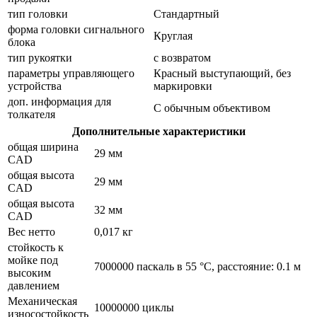
тип головки
Стандартный
форма головки сигнального
Круглая
блока
тип рукоятки
с возвратом
параметры управляющего
Красный выступающий, без
устройства
маркировки
доп. информация для
С обычным объективом
толкателя
Дополнительные характеристики
общая ширина
29 мм
CAD
общая высота
29 мм
CAD
общая высота
32 мм
CAD
Вес нетто
0,017 кг
стойкость к
мойке под
7000000 паскаль в 55 °C, расстояние: 0.1 м
высоким
давлением
Механическая
10000000 циклы
износостойкость