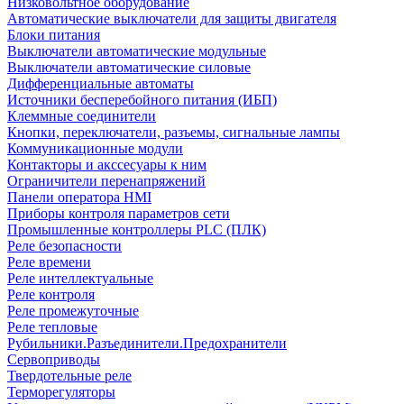
Низковольтное оборудование
Автоматические выключатели для защиты двигателя
Блоки питания
Выключатели автоматические модульные
Выключатели автоматические силовые
Дифференциальные автоматы
Источники бесперебойного питания (ИБП)
Клеммные соединители
Кнопки, переключатели, разъемы, сигнальные лампы
Коммуникационные модули
Контакторы и акссесуары к ним
Ограничители перенапряжений
Панели оператора HMI
Приборы контроля параметров сети
Промышленные контроллеры PLC (ПЛК)
Реле безопасности
Реле времени
Реле интеллектуальные
Реле контроля
Реле промежуточные
Реле тепловые
Рубильники.Разъединители.Предохранители
Сервоприводы
Твердотельные реле
Терморегуляторы