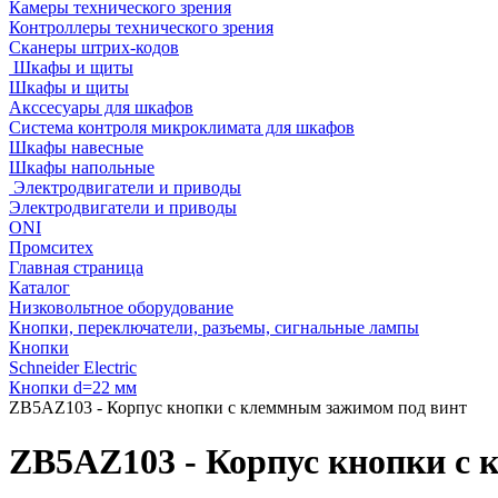
Камеры технического зрения
Контроллеры технического зрения
Сканеры штрих-кодов
Шкафы и щиты
Шкафы и щиты
Акссесуары для шкафов
Система контроля микроклимата для шкафов
Шкафы навесные
Шкафы напольные
Электродвигатели и приводы
Электродвигатели и приводы
ONI
Промситех
Главная страница
Каталог
Низковольтное оборудование
Кнопки, переключатели, разъемы, сигнальные лампы
Кнопки
Schneider Electric
Кнопки d=22 мм
ZB5AZ103 - Корпус кнопки с клеммным зажимом под винт
ZB5AZ103 - Корпус кнопки с