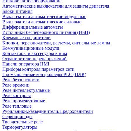
Низковольтное оборудование
Автоматические выключатели для защиты двигателя
Блоки питания
Выключатели автоматические модульные
Выключатели автоматические силовые
Дифференциальные автоматы
Источники бесперебойного питания (ИБП)
Клеммные соединители
Кнопки, переключатели, разъемы, сигнальные лампы
Коммуникационные модули
Контакторы и акссесуары к ним
Ограничители перенапряжений
Панели оператора HMI
Приборы контроля параметров сети
Промышленные контроллеры PLC (ПЛК)
Реле безопасности
Реле времени
Реле интеллектуальные
Реле контроля
Реле промежуточные
Реле тепловые
Рубильники.Разъединители.Предохранители
Сервоприводы
Твердотельные реле
Терморегуляторы