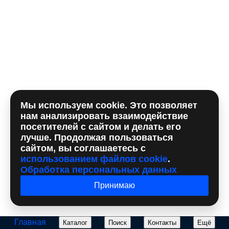
Комментарий
Мы используем cookie. Это позволяет
Отправляя форму, вы принимаете
политику
нам анализировать взаимодействие
использования сookie
и даете согласие на
обработку
посетителей с сайтом и делать его
персональных данный
лучше. Продолжая пользоваться
сайтом, вы соглашаетесь с
использованием файлов cookie
.
Обработка персональных данных
Принимаю
Главная
Каталог
Поиск
Контакты
Ещё