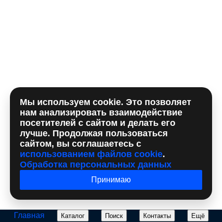
Комментарий
Мы используем cookie. Это позволяет
Отправляя форму, вы принимаете
политику
нам анализировать взаимодействие
использования сookie
и даете согласие на
обработку
посетителей с сайтом и делать его
персональных данный
лучше. Продолжая пользоваться
сайтом, вы соглашаетесь с
использованием файлов cookie
.
Обработка персональных данных
Принимаю
Главная
Каталог
Поиск
Контакты
Ещё