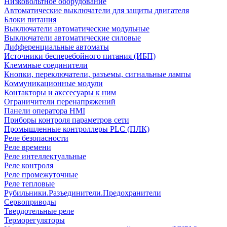
Низковольтное оборудование
Автоматические выключатели для защиты двигателя
Блоки питания
Выключатели автоматические модульные
Выключатели автоматические силовые
Дифференциальные автоматы
Источники бесперебойного питания (ИБП)
Клеммные соединители
Кнопки, переключатели, разъемы, сигнальные лампы
Коммуникационные модули
Контакторы и акссесуары к ним
Ограничители перенапряжений
Панели оператора HMI
Приборы контроля параметров сети
Промышленные контроллеры PLC (ПЛК)
Реле безопасности
Реле времени
Реле интеллектуальные
Реле контроля
Реле промежуточные
Реле тепловые
Рубильники.Разъединители.Предохранители
Сервоприводы
Твердотельные реле
Терморегуляторы