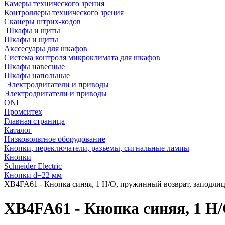
Камеры технического зрения
Контроллеры технического зрения
Сканеры штрих-кодов
Шкафы и щиты
Шкафы и щиты
Акссесуары для шкафов
Система контроля микроклимата для шкафов
Шкафы навесные
Шкафы напольные
Электродвигатели и приводы
Электродвигатели и приводы
ONI
Промситех
Главная страница
Каталог
Низковольтное оборудование
Кнопки, переключатели, разъемы, сигнальные лампы
Кнопки
Schneider Electric
Кнопки d=22 мм
XB4FA61 - Кнопка синяя, 1 Н/О, пружинный возврат, заподлиц
XB4FA61 - Кнопка синяя, 1 Н