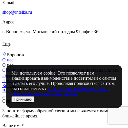
E-mail
shop@intelka.ru
Адрес
г. Воронеж, ул. Московский пр-т дом 97, офис 362
Ещё
Воронеж
О нас
О нас
О компании
Автоматизация предприятия
Доставка
Оплата
Мы используем cookie. Это позволяет нам
Гарантия
Новости
Сертификаты
Вакансии
анализировать взаимодействие посетителей с сайтом
Производители
и делать его лучше. Продолжая пользоваться сайтом,
Контакты
вы соглашаетесь с
использованием файлов cookie
.
Вакансии
Обработка персональных данных
Принимаю
Обратная связь
Запоните форму обратной связи и мы свяжемся с вами в
ближайшее время.
Ваше имя*