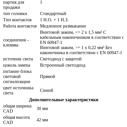
партия для
1
продажи
тип головки
Стандартный
Тип контактов
1 Н.О. + 1 Н.З.
Работа контактов
Медленное размыкание
Винтовой зажим, <= 2 x 1,5 мм² С
кабельным наконечником в соответствии с
соединения –
EN 60947-1
клеммы
Винтовой зажим, >= 1 x 0,22 мм² Без
наконечника в соответствии с EN 60947-1
источник света
Светодиод с защитой
цоколь лампы
Встроенный светодиод
питание блока
световой
Прямой
сигнализации
цвет источника
Синий
света
Дополнительные характеристики
общая ширина
30 мм
CAD
общая высота
42 мм
CAD