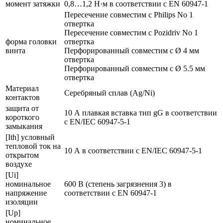
момент затяжки
0,8…1,2 Н·м в соответствии с EN 60947-1
Пересечение совместим с Philips No 1
отвертка
Пересечение совместим с Pozidriv No 1
форма головки
отвертка
винта
Перфорированный совместим с Ø 4 мм
отвертка
Перфорированный совместим с Ø 5.5 мм
отвертка
Материал
Серебряный сплав (Ag/Ni)
контактов
защита от
10 А плавкая вставка тип gG в соответствии
короткого
с EN/IEC 60947-5-1
замыкания
[Ith] условный
тепловой ток на
10 А в соответствии с EN/IEC 60947-5-1
открытом
воздухе
[Ui]
номинальное
600 В (степень загрязнения 3) в
напряжение
соответствии с EN 60947-1
изоляции
[Up]
номинальное