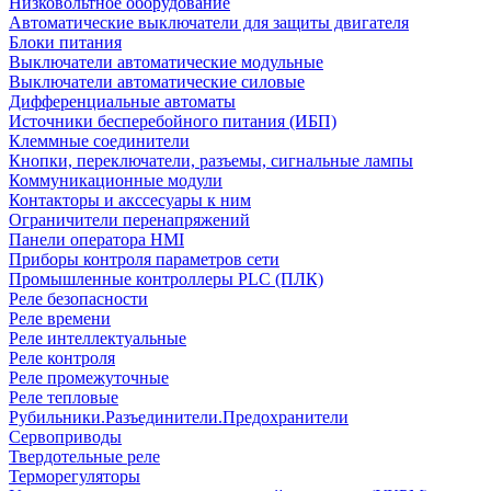
Низковольтное оборудование
Автоматические выключатели для защиты двигателя
Блоки питания
Выключатели автоматические модульные
Выключатели автоматические силовые
Дифференциальные автоматы
Источники бесперебойного питания (ИБП)
Клеммные соединители
Кнопки, переключатели, разъемы, сигнальные лампы
Коммуникационные модули
Контакторы и акссесуары к ним
Ограничители перенапряжений
Панели оператора HMI
Приборы контроля параметров сети
Промышленные контроллеры PLC (ПЛК)
Реле безопасности
Реле времени
Реле интеллектуальные
Реле контроля
Реле промежуточные
Реле тепловые
Рубильники.Разъединители.Предохранители
Сервоприводы
Твердотельные реле
Терморегуляторы