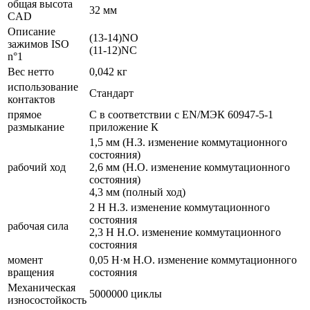
общая высота
32 мм
CAD
Описание
(13-14)NO
зажимов ISO
(11-12)NC
n°1
Вес нетто
0,042 кг
использование
Стандарт
контактов
прямое
С в соответствии с EN/МЭК 60947-5-1
размыкание
приложение К
1,5 мм (Н.З. изменение коммутационного
состояния)
рабочий ход
2,6 мм (Н.О. изменение коммутационного
состояния)
4,3 мм (полный ход)
2 Н Н.З. изменение коммутационного
состояния
рабочая сила
2,3 Н Н.О. изменение коммутационного
состояния
момент
0,05 Н·м Н.О. изменение коммутационного
вращения
состояния
Механическая
5000000 циклы
износостойкость