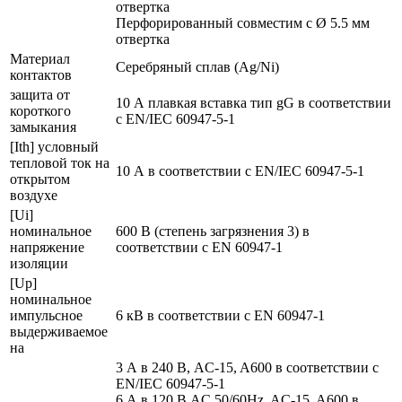
отвертка
Перфорированный совместим с Ø 5.5 мм
отвертка
Материал
Серебряный сплав (Ag/Ni)
контактов
защита от
10 А плавкая вставка тип gG в соответствии
короткого
с EN/IEC 60947-5-1
замыкания
[Ith] условный
тепловой ток на
10 А в соответствии с EN/IEC 60947-5-1
открытом
воздухе
[Ui]
номинальное
600 В (степень загрязнения 3) в
напряжение
соответствии с EN 60947-1
изоляции
[Up]
номинальное
импульсное
6 кВ в соответствии с EN 60947-1
выдерживаемое
на
3 А в 240 В, AC-15, A600 в соответствии с
EN/IEC 60947-5-1
6 А в 120 В AC 50/60Hz, AC-15, A600 в