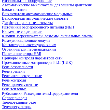
Низковольтное оборудование
Автоматические выключатели для защиты двигателя
Блоки питания
Выключатели автоматические модульные
Выключатели автоматические силовые
Дифференциальные автоматы
Источники бесперебойного питания (ИБП)
Клеммные соединители
Кнопки, переключатели, разъемы, сигнальные лампы
Коммуникационные модули
Контакторы и акссесуары к ним
Ограничители перенапряжений
Панели оператора HMI
Приборы контроля параметров сети
Промышленные контроллеры PLC (ПЛК)
Реле безопасности
Реле времени
Реле интеллектуальные
Реле контроля
Реле промежуточные
Реле тепловые
Рубильники.Разъединители.Предохранители
Сервоприводы
Твердотельные реле
Терморегуляторы