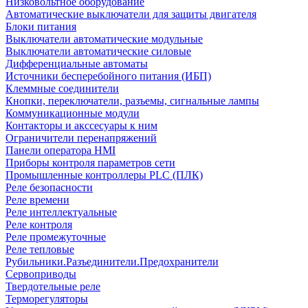
Низковольтное оборудование
Автоматические выключатели для защиты двигателя
Блоки питания
Выключатели автоматические модульные
Выключатели автоматические силовые
Дифференциальные автоматы
Источники бесперебойного питания (ИБП)
Клеммные соединители
Кнопки, переключатели, разъемы, сигнальные лампы
Коммуникационные модули
Контакторы и акссесуары к ним
Ограничители перенапряжений
Панели оператора HMI
Приборы контроля параметров сети
Промышленные контроллеры PLC (ПЛК)
Реле безопасности
Реле времени
Реле интеллектуальные
Реле контроля
Реле промежуточные
Реле тепловые
Рубильники.Разъединители.Предохранители
Сервоприводы
Твердотельные реле
Терморегуляторы