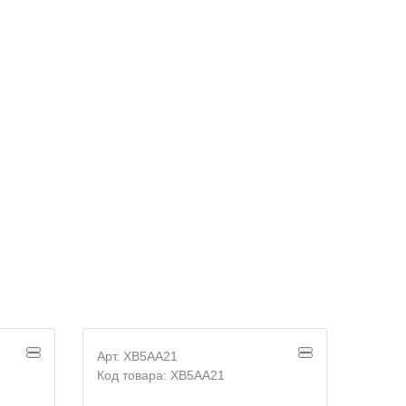
Арт. XB5AA21
Арт. 
Код товара: XB5AA21
Код т