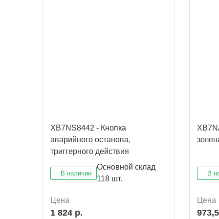
XB7NS8442 - Кнопка
XB7NA
аварийного останова,
зелен
триггерного действия
Основной склад
В наличии
В н
118 шт.
Цена
Цена
1 824 р.
973,5