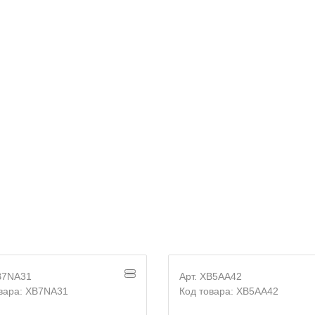
E-mail
Согласие на
обработку персональных данных
B7NA31
Арт. XB5AA42
вара: XB7NA31
Код товара: XB5AA42