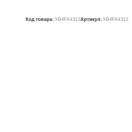
Код товара:
XB4FA4322
Артикул:
XB4FA4322