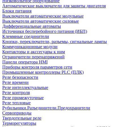
Низковольтное оборудование
Автоматические выключатели для защиты двигателя
Блоки питания
Выключатели автоматические модульные
Выключатели автоматические силовые
Дифференциальные автоматы
Источники бесперебойного питания (ИБП)
Клеммные соединители
Кнопки, переключатели, разъемы, сигнальные лампы
Коммуникационные модули
Контакторы и акссесуары к ним
Ограничители перенапряжений
Панели оператора HMI
Приборы контроля параметров сети
Промышленные контроллеры PLC (ПЛК)
Реле безопасности
Реле времени
Реле интеллектуальные
Реле контроля
Реле промежуточные
Реле тепловые
Рубильники.Разъединители.Предохранители
Сервоприводы
Твердотельные реле
Терморегуляторы