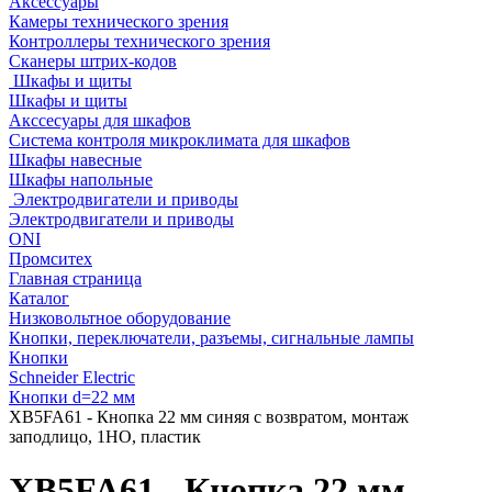
Аксессуары
Камеры технического зрения
Контроллеры технического зрения
Сканеры штрих-кодов
Шкафы и щиты
Шкафы и щиты
Акссесуары для шкафов
Система контроля микроклимата для шкафов
Шкафы навесные
Шкафы напольные
Электродвигатели и приводы
Электродвигатели и приводы
ONI
Промситех
Главная страница
Каталог
Низковольтное оборудование
Кнопки, переключатели, разъемы, сигнальные лампы
Кнопки
Schneider Electric
Кнопки d=22 мм
XB5FA61 - Кнопка 22 мм синяя с возвратом, монтаж
заподлицо, 1НО, пластик
XB5FA61 - Кнопка 22 мм