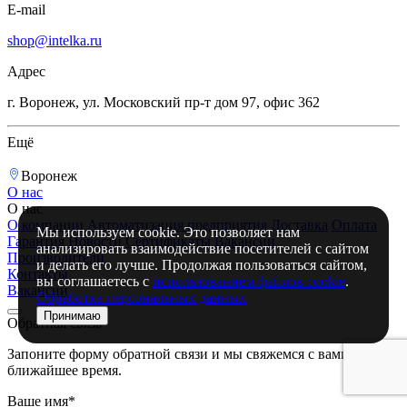
E-mail
shop@intelka.ru
Адрес
г. Воронеж, ул. Московский пр-т дом 97, офис 362
Ещё
Воронеж
О нас
О нас
О компании
Автоматизация предприятия
Доставка
Оплата
Мы используем cookie. Это позволяет нам
Гарантия
Новости
Сертификаты
Вакансии
анализировать взаимодействие посетителей с сайтом
Производители
и делать его лучше. Продолжая пользоваться сайтом,
Контакты
вы соглашаетесь с
использованием файлов cookie
.
Вакансии
Обработка персональных данных
Принимаю
Обратная связь
Запоните форму обратной связи и мы свяжемся с вами в
ближайшее время.
Ваше имя*