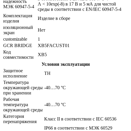
надежность
Λ < 10exp(-8) в 17 В и 5 мА для чистой
МЭК 60947-5-4
среды в соответствии с EN/IEC 60947-5-4
Комплектация
Изделие в сборе
изделия
изоляционный
Нет
экран
customizable
1
GCR BRIDGE
XB5FACUST01
Код
XB5
совместимости
Условия эксплуатации
Защитное
TH
исполнение
Температура
окружающей среды
-40…70 °C
при хранении
Рабочая
температура
-40…70 °C
окружающей среды
Категория
Класс II в соответствии с IEC 60536
перенапряжения
IP66 в соответствии с МЭК 60529