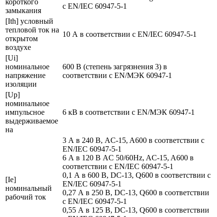
короткого
с EN/IEC 60947-5-1
замыкания
[Ith] условный
тепловой ток на
10 А в соответствии с EN/IEC 60947-5-1
открытом
воздухе
[Ui]
номинальное
600 В (степень загрязнения 3) в
напряжение
соответствии с EN/МЭК 60947-1
изоляции
[Up]
номинальное
импульсное
6 кВ в соответствии с EN/МЭК 60947-1
выдерживаемое
на
3 А в 240 В, AC-15, A600 в соответствии с
EN/IEC 60947-5-1
6 А в 120 В AC 50/60Hz, AC-15, A600 в
соответствии с EN/IEC 60947-5-1
0,1 А в 600 В, DC-13, Q600 в соответствии с
[Ie]
EN/IEC 60947-5-1
номинальный
0,27 А в 250 В, DC-13, Q600 в соответствии
рабочий ток
с EN/IEC 60947-5-1
0,55 А в 125 В, DC-13, Q600 в соответствии