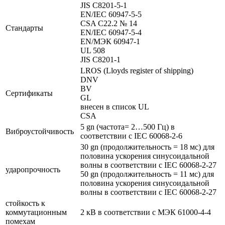
JIS C8201-5-1
EN/IEC 60947-5-5
CSA C22.2 № 14
Стандарты
EN/IEC 60947-5-4
EN/МЭК 60947-1
UL 508
JIS C8201-1
LROS (Lloyds register of shipping)
DNV
BV
Сертификаты
GL
внесен в список UL
CSA
5 gn (частота= 2…500 Гц) в
Виброустойчивость
соответствии с IEC 60068-2-6
30 gn (продолжительность = 18 мс) для
половина ускорения синусоидальной
волны в соответствии с IEC 60068-2-27
ударопрочность
50 gn (продолжительность = 11 мс) для
половина ускорения синусоидальной
волны в соответствии с IEC 60068-2-27
стойкость к
коммутационным
2 кВ в соответствии с МЭК 61000-4-4
помехам