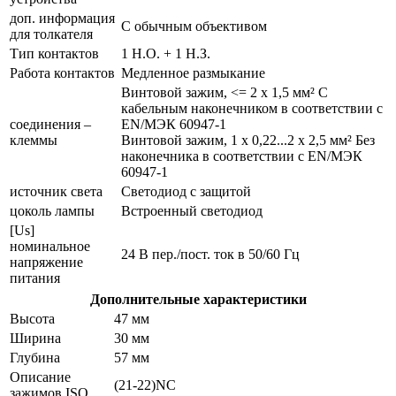
доп. информация
С обычным объективом
для толкателя
Тип контактов
1 Н.О. + 1 Н.З.
Работа контактов
Медленное размыкание
Винтовой зажим, <= 2 x 1,5 мм² С
кабельным наконечником в соответствии с
соединения –
EN/МЭК 60947-1
клеммы
Винтовой зажим, 1 x 0,22...2 x 2,5 мм² Без
наконечника в соответствии с EN/МЭК
60947-1
источник света
Светодиод с защитой
цоколь лампы
Встроенный светодиод
[Us]
номинальное
24 В пер./пост. ток в 50/60 Гц
напряжение
питания
Дополнительные характеристики
Высота
47 мм
Ширина
30 мм
Глубина
57 мм
Описание
(21-22)NC
зажимов ISO