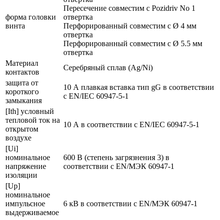
Пересечение совместим с Pozidriv No 1
форма головки
отвертка
винта
Перфорированный совместим с Ø 4 мм
отвертка
Перфорированный совместим с Ø 5.5 мм
отвертка
Материал
Серебряный сплав (Ag/Ni)
контактов
защита от
10 А плавкая вставка тип gG в соответствии
короткого
с EN/IEC 60947-5-1
замыкания
[Ith] условный
тепловой ток на
10 А в соответствии с EN/IEC 60947-5-1
открытом
воздухе
[Ui]
номинальное
600 В (степень загрязнения 3) в
напряжение
соответствии с EN/МЭК 60947-1
изоляции
[Up]
номинальное
импульсное
6 кВ в соответствии с EN/МЭК 60947-1
выдерживаемое