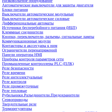
Низковольтное оборудование
Автоматические выключатели для защиты двигателя
Блоки питания
Выключатели автоматические модульные
Выключатели автоматические силовые
Дифференциальные автоматы
Источники бесперебойного питания (ИБП)
Клеммные соединители
Кнопки, переключатели, разъемы, сигнальные лампы
Коммуникационные модули
Контакторы и акссесуары к ним
Ограничители перенапряжений
Панели оператора HMI
Приборы контроля параметров сети
Промышленные контроллеры PLC (ПЛК)
Реле безопасности
Реле времени
Реле интеллектуальные
Реле контроля
Реле промежуточные
Реле тепловые
Рубильники.Разъединители.Предохранители
Сервоприводы
Твердотельные реле
Терморегуляторы