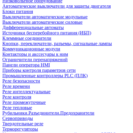
Низковольтное оборудование
Автоматические выключатели для защиты двигателя
Блоки питания
Выключатели автоматические модульные
Выключатели автоматические силовые
Дифференциальные автоматы
Источники бесперебойного питания (ИБП)
Клеммные соединители
Кнопки, переключатели, разъемы, сигнальные лампы
Коммуникационные модули
Контакторы и акссесуары к ним
Ограничители перенапряжений
Панели оператора HMI
Приборы контроля параметров сети
Промышленные контроллеры PLC (ПЛК)
Реле безопасности
Реле времени
Реле интеллектуальные
Реле контроля
Реле промежуточные
Реле тепловые
Рубильники.Разъединители.Предохранители
Сервоприводы
Твердотельные реле
Терморегуляторы