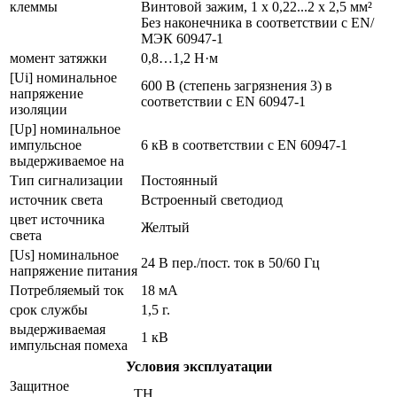
клеммы
Винтовой зажим, 1 x 0,22...2 x 2,5 мм²
Без наконечника в соответствии с EN/
МЭК 60947-1
момент затяжки
0,8…1,2 Н·м
[Ui] номинальное
600 В (степень загрязнения 3) в
напряжение
соответствии с EN 60947-1
изоляции
[Up] номинальное
импульсное
6 кВ в соответствии с EN 60947-1
выдерживаемое на
Тип сигнализации
Постоянный
источник света
Встроенный светодиод
цвет источника
Желтый
света
[Us] номинальное
24 В пер./пост. ток в 50/60 Гц
напряжение питания
Потребляемый ток
18 мА
срок службы
1,5 г.
выдерживаемая
1 кВ
импульсная помеха
Условия эксплуатации
Защитное
TH