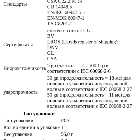
CSA C22.2 № 14
Стандарты
GB 14048.5
EN/IEC 60947-5-1
EN/МЭК 60947-1
JIS C8201-1
внесен в список UL
BV
LROS (Lloyds register of shipping)
Сертификаты
DNV
GL
CSA
5 gn (частота= 12…500 Гц) в
Виброустойчивость
соответствии с IEC 60068-2-6
30 gn (продолжительность = 18 мс) для
половина ускорения синусоидальной
волны в соответствии с IEC 60068-2-27
ударопрочность
50 gn (продолжительность = 11 мс) для
половина ускорения синусоидальной
волны в соответствии с IEC 60068-2-27
Тип упаковки
Тип упаковки 1
PCE
Кол-во единиц в упаковке
1
Вес упаковки
56,0 г