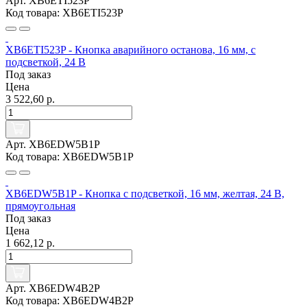
Арт. XB6ETI523P
Код товара: XB6ETI523P
XB6ETI523P - Кнопка аварийного останова, 16 мм, с
подсветкой, 24 В
Под заказ
Цена
3 522,60 р.
Арт. XB6EDW5B1P
Код товара: XB6EDW5B1P
XB6EDW5B1P - Кнопка с подсветкой, 16 мм, желтая, 24 В,
прямоугольная
Под заказ
Цена
1 662,12 р.
Арт. XB6EDW4B2P
Код товара: XB6EDW4B2P