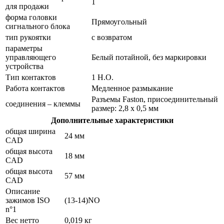
1
для продажи
форма головки
Прямоугольный
сигнального блока
тип рукоятки
с возвратом
параметры
управляющего
Белый потайной, без маркировки
устройства
Тип контактов
1 Н.О.
Работа контактов
Медленное размыкание
Разъемы Faston, присоединительный
соединения – клеммы
размер: 2,8 х 0,5 мм
Дополнительные характеристики
общая ширина
24 мм
CAD
общая высота
18 мм
CAD
общая высота
57 мм
CAD
Описание
зажимов ISO
(13-14)NO
n°1
Вес нетто
0,019 кг