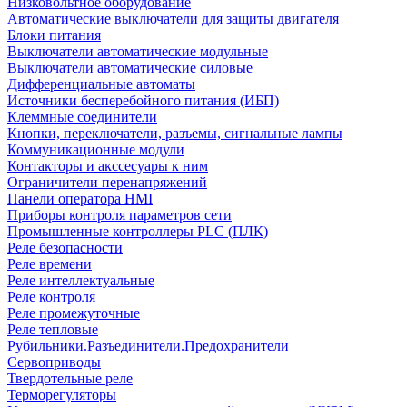
Низковольтное оборудование
Автоматические выключатели для защиты двигателя
Блоки питания
Выключатели автоматические модульные
Выключатели автоматические силовые
Дифференциальные автоматы
Источники бесперебойного питания (ИБП)
Клеммные соединители
Кнопки, переключатели, разъемы, сигнальные лампы
Коммуникационные модули
Контакторы и акссесуары к ним
Ограничители перенапряжений
Панели оператора HMI
Приборы контроля параметров сети
Промышленные контроллеры PLC (ПЛК)
Реле безопасности
Реле времени
Реле интеллектуальные
Реле контроля
Реле промежуточные
Реле тепловые
Рубильники.Разъединители.Предохранители
Сервоприводы
Твердотельные реле
Терморегуляторы