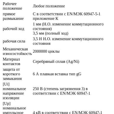
Рабочее
Любое положение
положение
прямое
С в соответствии с EN/МЭК 60947-5-1
размыкание
приложение К
1 мм (Н.О. изменение коммутационного
рабочий ход
состояния)
3,5 мм (полный ход)
3,5 Н Н.О. изменение коммутационного
рабочая сила
состояния
Механическая
2000000 циклы
износостойкость
Материал
Серебряный сплав (Ag/Ni)
контактов
защита от
короткого
6 А плавкая вставка тип gG
замыкания
[Ui]
номинальное
250 В (степень загрязнения 3) в
напряжение
соответствии с EN/МЭК 60947-1
изоляции
[Up]
номинальное
импульсное
4 кВ в соответствии с EN/МЭК 60947-1