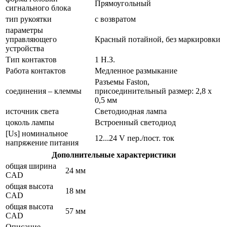
Прямоугольный
сигнального блока
тип рукоятки
с возвратом
параметры
управляющего
Красный потайной, без маркировки
устройства
Тип контактов
1 Н.З.
Работа контактов
Медленное размыкание
Разъемы Faston,
соединения – клеммы
присоединительный размер: 2,8 х
0,5 мм
источник света
Светодиодная лампа
цоколь лампы
Встроенный светодиод
[Us] номинальное
12...24 V пер./пост. ток
напряжение питания
Дополнительные характеристики
общая ширина
24 мм
CAD
общая высота
18 мм
CAD
общая высота
57 мм
CAD
Описание