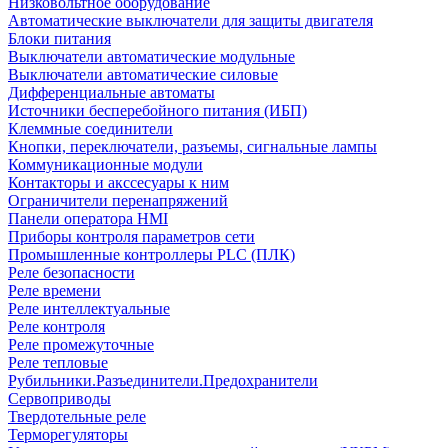
Низковольтное оборудование
Автоматические выключатели для защиты двигателя
Блоки питания
Выключатели автоматические модульные
Выключатели автоматические силовые
Дифференциальные автоматы
Источники бесперебойного питания (ИБП)
Клеммные соединители
Кнопки, переключатели, разъемы, сигнальные лампы
Коммуникационные модули
Контакторы и акссесуары к ним
Ограничители перенапряжений
Панели оператора HMI
Приборы контроля параметров сети
Промышленные контроллеры PLC (ПЛК)
Реле безопасности
Реле времени
Реле интеллектуальные
Реле контроля
Реле промежуточные
Реле тепловые
Рубильники.Разъединители.Предохранители
Сервоприводы
Твердотельные реле
Терморегуляторы