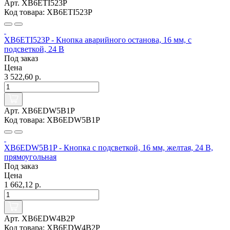
Арт. XB6ETI523P
Код товара: XB6ETI523P
XB6ETI523P - Кнопка аварийного останова, 16 мм, с
подсветкой, 24 В
Под заказ
Цена
3 522,60 р.
Арт. XB6EDW5B1P
Код товара: XB6EDW5B1P
XB6EDW5B1P - Кнопка с подсветкой, 16 мм, желтая, 24 В,
прямоугольная
Под заказ
Цена
1 662,12 р.
Арт. XB6EDW4B2P
Код товара: XB6EDW4B2P