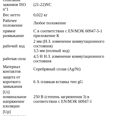
зажимов ISO
(21-22)NC
n°1
Вес нетто
0,022 кг
Рабочее
Любое положение
положение
прямое
С в соответствии с EN/МЭК 60947-5-1
размыкание
приложение К
2 мм (Н.З. изменение коммутационного
рабочий ход
состояния)
3,5 мм (полный ход)
4,5 Н Н.З. изменение коммутационного
рабочая сила
состояния
Материал
Серебряный сплав (Ag/Ni)
контактов
защита от
короткого
6 А плавкая вставка тип gG
замыкания
[Ui]
номинальное
250 В (степень загрязнения 3) в
напряжение
соответствии с EN/МЭК 60947-1
изоляции
[Up]