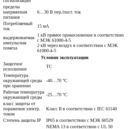
сигнализации
пределы
напряжения
6…30 В пер./пост. ток
питания
Потребляемый
15 мА
ток
1 кВ прямое прикосновение в соответствии
выдерживаемая
с МЭК 61000-4-5
импульсная
2 кВ через воздух в соответствии с МЭК
помеха
61000-4-5
Условия эксплуатации
Защитное
TC
исполнение
Температура
окружающей среды
-40…70 °C
при хранении
Рабочая температура
-25…70 °C
окружающей среды
класс защиты от
поражения электр.
Класс II в соответствии с IEC 61140
током
Степень защиты IP
IP65 в соответствии с МЭК 60529
NEMA 13 в соответствии с UL 50