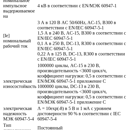
номинальное
импульсное
4 кВ в соответствии с EN/МЭК 60947-1
выдерживаемое
на
3 А в 120 В AC 50/60Hz, AC-15, B300 в
соответствии с EN/IEC 60947-5-1
1,5 А в 240 В, AC-15, B300 в соответствии с
[Ie]
EN/IEC 60947-5-1
номинальный
0,1 А в 250 В, DC-13, R300 в соответствии с
рабочий ток
EN/IEC 60947-5-1
0,22 А в 125 В, DC-13, R300 в соответствии
с EN/IEC 60947-5-1
1000000 циклы, AC-15 в 230 В,
производительность <3600 цикл/ч,
коэффициент нагрузки: 0,5 в соответствии с
электрическая
EN/МЭК 60947-5-1 приложение С
износостойкость
1000000 циклы, DC-13 в 230 В,
производительность <3600 цикл/ч,
коэффициент нагрузки: 0,5 в соответствии с
EN/МЭК 60947-5-1 приложение С
электрическая
Λ = 10exp(-8) в 5 В и 1 мА с уровнем
надежность
достоверности 90 % в соответствии с IEC
МЭК 60947-5-4
60947-5-4
Тип
Постоянный