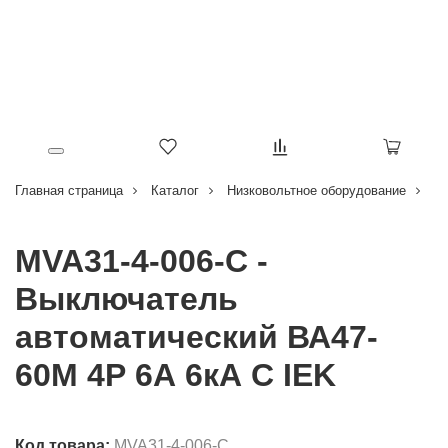
Главная страница
Каталог
Низковольтное оборудование
В
MVA31-4-006-C -
Выключатель
автоматический ВА47-
60M 4Р 6А 6кА С IEK
Код товара:
MVA31-4-006-C