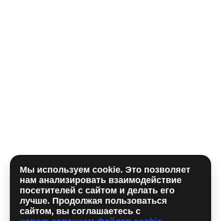
Телефон*
E-mail
Комментарий
Мы используем cookie. Это позволяет
Отправляя форму, вы принимаете
политику
нам анализировать взаимодействие
использования сookie
и даете согласие на
обработку
посетителей с сайтом и делать его
персональных данный
лучше. Продолжая пользоваться
сайтом, вы соглашаетесь с