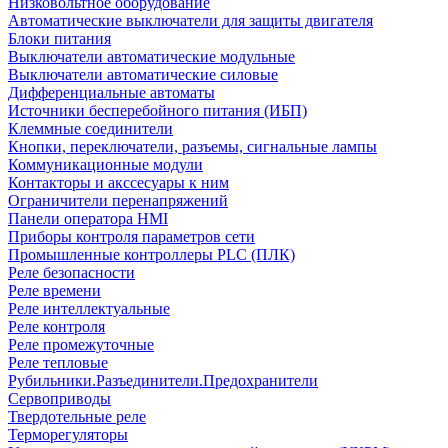
Низковольтное оборудование
Автоматические выключатели для защиты двигателя
Блоки питания
Выключатели автоматические модульные
Выключатели автоматические силовые
Дифференциальные автоматы
Источники бесперебойного питания (ИБП)
Клеммные соединители
Кнопки, переключатели, разъемы, сигнальные лампы
Коммуникационные модули
Контакторы и акссесуары к ним
Ограничители перенапряжений
Панели оператора HMI
Приборы контроля параметров сети
Промышленные контроллеры PLC (ПЛК)
Реле безопасности
Реле времени
Реле интеллектуальные
Реле контроля
Реле промежуточные
Реле тепловые
Рубильники.Разъединители.Предохранители
Сервоприводы
Твердотельные реле
Терморегуляторы