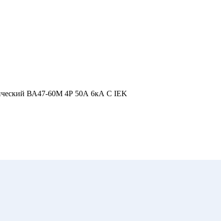
ический ВА47-60M 4Р 50А 6кА С IEK