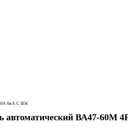
50А 6кА С IEK
ь автоматический ВА47-60M 4