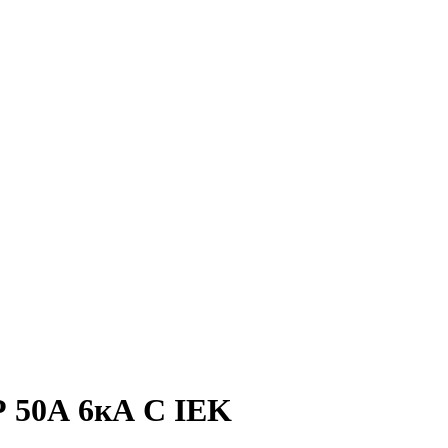
Р 50А 6кА С IEK