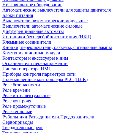
Низковольтное оборудование
Автоматические выключатели для защиты двигателя
Блоки питания
Выключатели автоматические модульные
Выключатели автоматические силовые
Дифференциальные автоматы
Источники бесперебойного питания (ИБП)
Клеммные соединители
Кнопки, переключатели, разъемы, сигнальные лампы
Коммуникационные модули
Контакторы и акссесуары к ним
Ограничители перенапряжений
Панели оператора HMI
Приборы контроля параметров сети
Промышленные контроллеры PLC (ПЛК)
Реле безопасности
Реле времени
Реле интеллектуальные
Реле контроля
Реле промежуточные
Реле тепловые
Рубильники.Разъединители.Предохранители
Сервоприводы
Твердотельные реле
Терморегуляторы