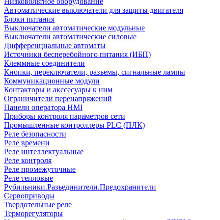
Низковольтное оборудование
Автоматические выключатели для защиты двигателя
Блоки питания
Выключатели автоматические модульные
Выключатели автоматические силовые
Дифференциальные автоматы
Источники бесперебойного питания (ИБП)
Клеммные соединители
Кнопки, переключатели, разъемы, сигнальные лампы
Коммуникационные модули
Контакторы и акссесуары к ним
Ограничители перенапряжений
Панели оператора HMI
Приборы контроля параметров сети
Промышленные контроллеры PLC (ПЛК)
Реле безопасности
Реле времени
Реле интеллектуальные
Реле контроля
Реле промежуточные
Реле тепловые
Рубильники.Разъединители.Предохранители
Сервоприводы
Твердотельные реле
Терморегуляторы