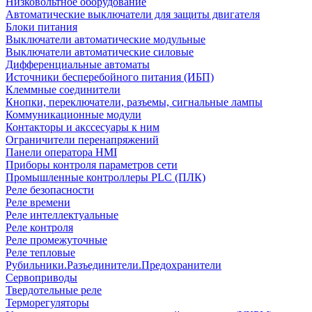
Низковольтное оборудование
Автоматические выключатели для защиты двигателя
Блоки питания
Выключатели автоматические модульные
Выключатели автоматические силовые
Дифференциальные автоматы
Источники бесперебойного питания (ИБП)
Клеммные соединители
Кнопки, переключатели, разъемы, сигнальные лампы
Коммуникационные модули
Контакторы и акссесуары к ним
Ограничители перенапряжений
Панели оператора HMI
Приборы контроля параметров сети
Промышленные контроллеры PLC (ПЛК)
Реле безопасности
Реле времени
Реле интеллектуальные
Реле контроля
Реле промежуточные
Реле тепловые
Рубильники.Разъединители.Предохранители
Сервоприводы
Твердотельные реле
Терморегуляторы