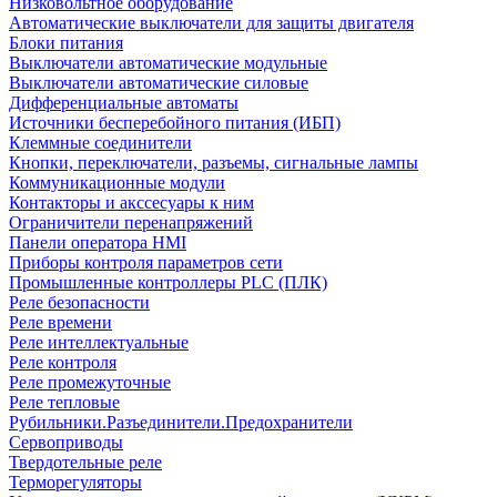
Низковольтное оборудование
Автоматические выключатели для защиты двигателя
Блоки питания
Выключатели автоматические модульные
Выключатели автоматические силовые
Дифференциальные автоматы
Источники бесперебойного питания (ИБП)
Клеммные соединители
Кнопки, переключатели, разъемы, сигнальные лампы
Коммуникационные модули
Контакторы и акссесуары к ним
Ограничители перенапряжений
Панели оператора HMI
Приборы контроля параметров сети
Промышленные контроллеры PLC (ПЛК)
Реле безопасности
Реле времени
Реле интеллектуальные
Реле контроля
Реле промежуточные
Реле тепловые
Рубильники.Разъединители.Предохранители
Сервоприводы
Твердотельные реле
Терморегуляторы