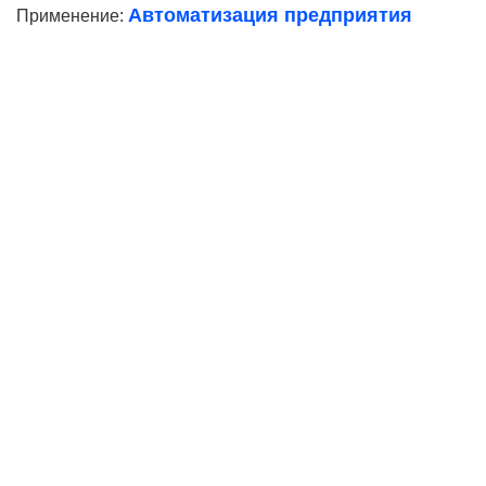
Автоматизация предприятия
Применение:
Ваше имя
Телефон*
E-mail
Согласие на
обработку персональных данных
Ваше имя