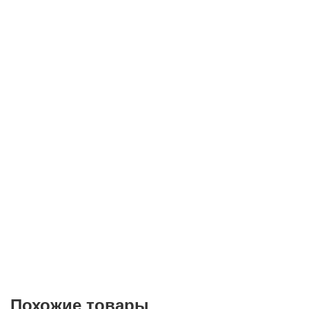
Телефон*
E-mail
Согласие на
обработку персональных данных
Похожие товары