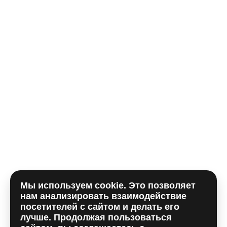
Телефон*
E-mail
Комментарий
Мы используем cookie. Это позволяет
Отправляя форму, вы принимаете
политику
нам анализировать взаимодействие
использования сookie
и даете согласие на
обработку
посетителей с сайтом и делать его
персональных данный
лучше. Продолжая пользоваться