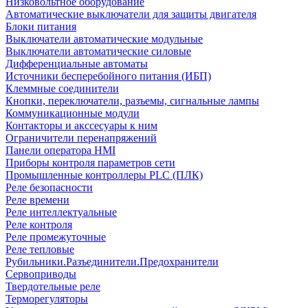
Низковольтное оборудование
Автоматические выключатели для защиты двигателя
Блоки питания
Выключатели автоматические модульные
Выключатели автоматические силовые
Дифференциальные автоматы
Источники бесперебойного питания (ИБП)
Клеммные соединители
Кнопки, переключатели, разъемы, сигнальные лампы
Коммуникационные модули
Контакторы и акссесуары к ним
Ограничители перенапряжений
Панели оператора HMI
Приборы контроля параметров сети
Промышленные контроллеры PLC (ПЛК)
Реле безопасности
Реле времени
Реле интеллектуальные
Реле контроля
Реле промежуточные
Реле тепловые
Рубильники.Разъединители.Предохранители
Сервоприводы
Твердотельные реле
Терморегуляторы