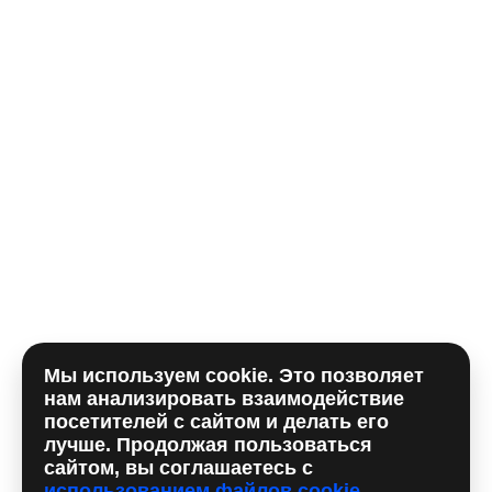
Телефон*
E-mail
Комментарий
Мы используем cookie. Это позволяет
Отправляя форму, вы принимаете
политику
нам анализировать взаимодействие
использования сookie
и даете согласие на
обработку
посетителей с сайтом и делать его
персональных данный
лучше. Продолжая пользоваться
сайтом, вы соглашаетесь с
использованием файлов cookie
.