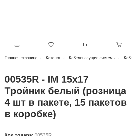
Главная страница
Каталог
Кабеленесущие системы
Кабел
00535R - IM 15x17
Тройник белый (розница
4 шт в пакете, 15 пакетов
в коробке)
Код товара:
00535R