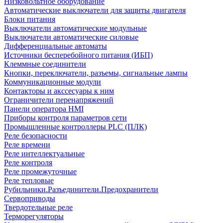
Низковольтное оборудование
Автоматические выключатели для защиты двигателя
Блоки питания
Выключатели автоматические модульные
Выключатели автоматические силовые
Дифференциальные автоматы
Источники бесперебойного питания (ИБП)
Клеммные соединители
Кнопки, переключатели, разъемы, сигнальные лампы
Коммуникационные модули
Контакторы и акссесуары к ним
Ограничители перенапряжений
Панели оператора HMI
Приборы контроля параметров сети
Промышленные контроллеры PLC (ПЛК)
Реле безопасности
Реле времени
Реле интеллектуальные
Реле контроля
Реле промежуточные
Реле тепловые
Рубильники.Разъединители.Предохранители
Сервоприводы
Твердотельные реле
Терморегуляторы