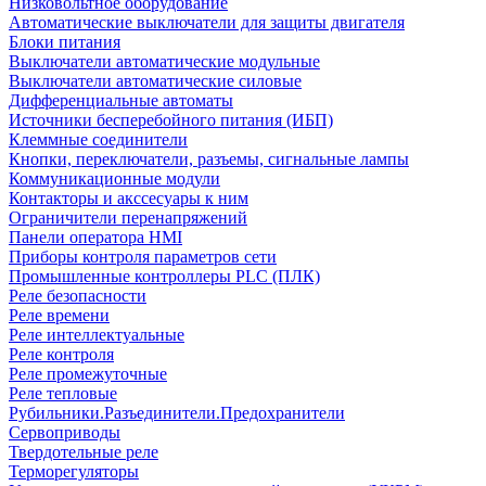
Низковольтное оборудование
Автоматические выключатели для защиты двигателя
Блоки питания
Выключатели автоматические модульные
Выключатели автоматические силовые
Дифференциальные автоматы
Источники бесперебойного питания (ИБП)
Клеммные соединители
Кнопки, переключатели, разъемы, сигнальные лампы
Коммуникационные модули
Контакторы и акссесуары к ним
Ограничители перенапряжений
Панели оператора HMI
Приборы контроля параметров сети
Промышленные контроллеры PLC (ПЛК)
Реле безопасности
Реле времени
Реле интеллектуальные
Реле контроля
Реле промежуточные
Реле тепловые
Рубильники.Разъединители.Предохранители
Сервоприводы
Твердотельные реле
Терморегуляторы