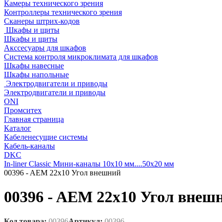
Камеры технического зрения
Контроллеры технического зрения
Сканеры штрих-кодов
Шкафы и щиты
Шкафы и щиты
Акссесуары для шкафов
Система контроля микроклимата для шкафов
Шкафы навесные
Шкафы напольные
Электродвигатели и приводы
Электродвигатели и приводы
ONI
Промситех
Главная страница
Каталог
Кабеленесущие системы
Кабель-каналы
DKC
In-liner Classic Мини-каналы 10x10 мм....50x20 мм
00396 - AEM 22x10 Угол внешний
00396 - AEM 22x10 Угол внеш
Код товара:
00396
Артикул:
00396