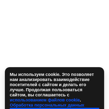
E-mail
Комментарий
Мы используем cookie. Это позволяет
Отправляя форму, вы принимаете
политику
нам анализировать взаимодействие
использования сookie
и даете согласие на
обработку
посетителей с сайтом и делать его
персональных данный
лучше. Продолжая пользоваться
сайтом, вы соглашаетесь с
использованием файлов cookie
.
Обработка персональных данных