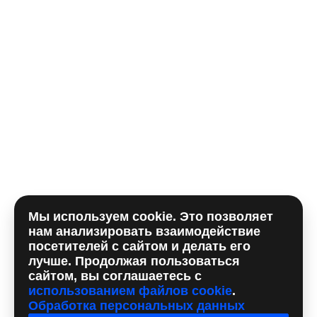
E-mail
Комментарий
Мы используем cookie. Это позволяет
Отправляя форму, вы принимаете
политику
нам анализировать взаимодействие
использования сookie
и даете согласие на
обработку
посетителей с сайтом и делать его
персональных данный
лучше. Продолжая пользоваться
сайтом, вы соглашаетесь с
использованием файлов cookie
.
Обработка персональных данных