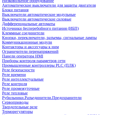
Низковольтное оборудование
Автоматические выключатели для защиты двигателя
Блоки питания
Выключатели автоматические модульные
Выключатели автоматические силовые
Дифференциальные автоматы
Источники бесперебойного питания (ИБП)
Клеммные соединители
Кнопки, переключатели, разъемы, сигнальные лампы
Коммуникационные модули
Контакторы и акссесуары к ним
Ограничители перенапряжений
Панели оператора HMI
Приборы контроля параметров сети
Промышленные контроллеры PLC (ПЛК)
Реле безопасности
Реле времени
Реле интеллектуальные
Реле контроля
Реле промежуточные
Реле тепловые
Рубильники.Разъединители.Предохранители
Сервоприводы
Твердотельные реле
Терморегуляторы