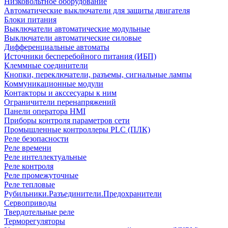
Низковольтное оборудование
Автоматические выключатели для защиты двигателя
Блоки питания
Выключатели автоматические модульные
Выключатели автоматические силовые
Дифференциальные автоматы
Источники бесперебойного питания (ИБП)
Клеммные соединители
Кнопки, переключатели, разъемы, сигнальные лампы
Коммуникационные модули
Контакторы и акссесуары к ним
Ограничители перенапряжений
Панели оператора HMI
Приборы контроля параметров сети
Промышленные контроллеры PLC (ПЛК)
Реле безопасности
Реле времени
Реле интеллектуальные
Реле контроля
Реле промежуточные
Реле тепловые
Рубильники.Разъединители.Предохранители
Сервоприводы
Твердотельные реле
Терморегуляторы