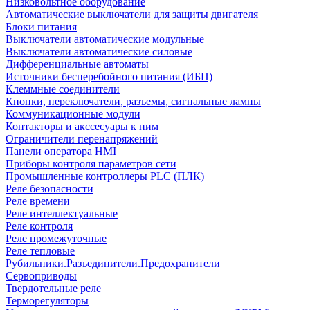
Низковольтное оборудование
Автоматические выключатели для защиты двигателя
Блоки питания
Выключатели автоматические модульные
Выключатели автоматические силовые
Дифференциальные автоматы
Источники бесперебойного питания (ИБП)
Клеммные соединители
Кнопки, переключатели, разъемы, сигнальные лампы
Коммуникационные модули
Контакторы и акссесуары к ним
Ограничители перенапряжений
Панели оператора HMI
Приборы контроля параметров сети
Промышленные контроллеры PLC (ПЛК)
Реле безопасности
Реле времени
Реле интеллектуальные
Реле контроля
Реле промежуточные
Реле тепловые
Рубильники.Разъединители.Предохранители
Сервоприводы
Твердотельные реле
Терморегуляторы