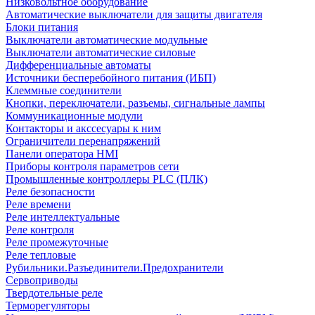
Низковольтное оборудование
Автоматические выключатели для защиты двигателя
Блоки питания
Выключатели автоматические модульные
Выключатели автоматические силовые
Дифференциальные автоматы
Источники бесперебойного питания (ИБП)
Клеммные соединители
Кнопки, переключатели, разъемы, сигнальные лампы
Коммуникационные модули
Контакторы и акссесуары к ним
Ограничители перенапряжений
Панели оператора HMI
Приборы контроля параметров сети
Промышленные контроллеры PLC (ПЛК)
Реле безопасности
Реле времени
Реле интеллектуальные
Реле контроля
Реле промежуточные
Реле тепловые
Рубильники.Разъединители.Предохранители
Сервоприводы
Твердотельные реле
Терморегуляторы