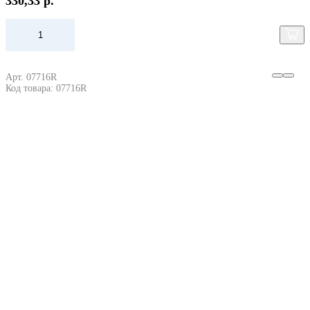
330,33 р.
Арт. 07716R
Код товара: 07716R