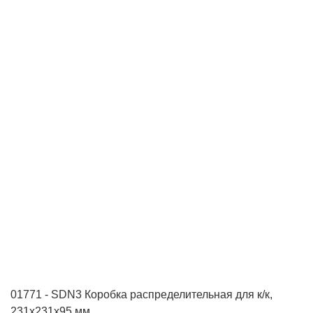
01771 - SDN3 Коробка распределительная для к/к,
231x231x95 мм