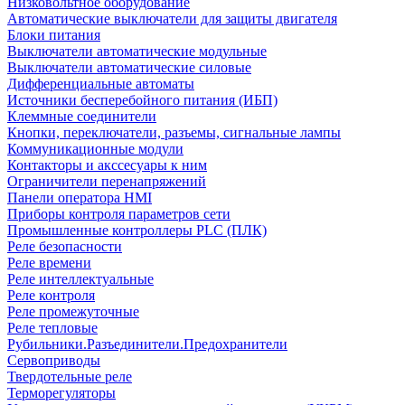
Низковольтное оборудование
Автоматические выключатели для защиты двигателя
Блоки питания
Выключатели автоматические модульные
Выключатели автоматические силовые
Дифференциальные автоматы
Источники бесперебойного питания (ИБП)
Клеммные соединители
Кнопки, переключатели, разъемы, сигнальные лампы
Коммуникационные модули
Контакторы и акссесуары к ним
Ограничители перенапряжений
Панели оператора HMI
Приборы контроля параметров сети
Промышленные контроллеры PLC (ПЛК)
Реле безопасности
Реле времени
Реле интеллектуальные
Реле контроля
Реле промежуточные
Реле тепловые
Рубильники.Разъединители.Предохранители
Сервоприводы
Твердотельные реле
Терморегуляторы