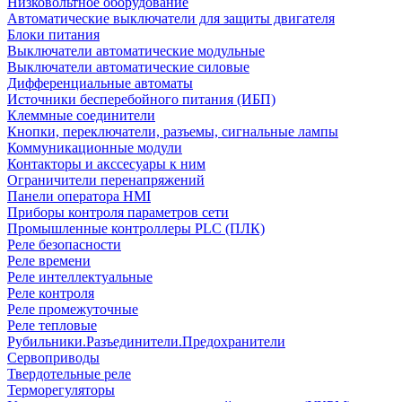
Низковольтное оборудование
Автоматические выключатели для защиты двигателя
Блоки питания
Выключатели автоматические модульные
Выключатели автоматические силовые
Дифференциальные автоматы
Источники бесперебойного питания (ИБП)
Клеммные соединители
Кнопки, переключатели, разъемы, сигнальные лампы
Коммуникационные модули
Контакторы и акссесуары к ним
Ограничители перенапряжений
Панели оператора HMI
Приборы контроля параметров сети
Промышленные контроллеры PLC (ПЛК)
Реле безопасности
Реле времени
Реле интеллектуальные
Реле контроля
Реле промежуточные
Реле тепловые
Рубильники.Разъединители.Предохранители
Сервоприводы
Твердотельные реле
Терморегуляторы