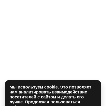
Телефон*
E-mail
Комментарий
Мы используем cookie. Это позволяет
Отправляя форму, вы принимаете
политику
нам анализировать взаимодействие
использования сookie
и даете согласие на
обработку
посетителей с сайтом и делать его
персональных данный
лучше. Продолжая пользоваться