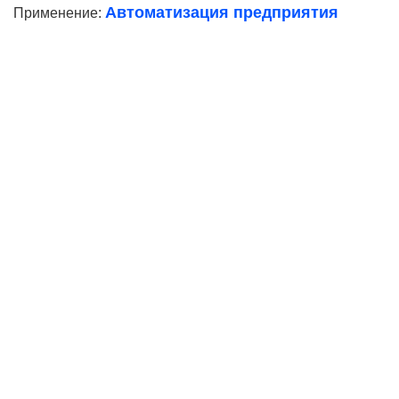
Автоматизация предприятия
Применение:
Ваше имя
Телефон*
E-mail
Согласие на
обработку персональных данных
Ваше имя