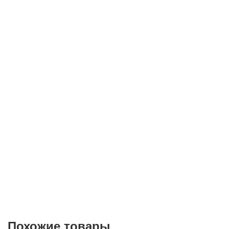
Телефон*
E-mail
Согласие на
обработку персональных данных
Похожие товары