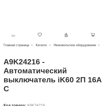
Главная страница
Каталог
Низковольтное оборудование
В
A9K24216 -
Автоматический
выключатель iK60 2П 16A
C
Код товара:
A9K24216