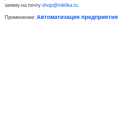
заявку на почту
shop@intelka.ru
.
Автоматизация предприятия
Применение:
Ваше имя
Телефон*
E-mail
Согласие на
обработку персональных данных