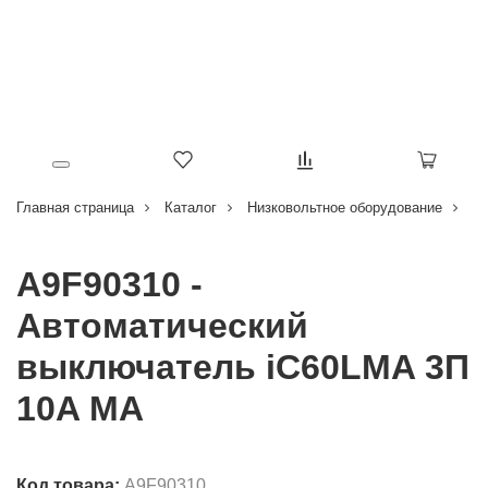
Главная страница
Каталог
Низковольтное оборудование
В
A9F90310 -
Автоматический
выключатель iC60LMA 3П
10A MA
Код товара:
A9F90310