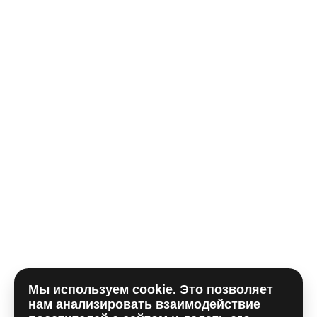
Телефон*
E-mail
Комментарий
Мы используем cookie. Это позволяет
Отправляя форму, вы принимаете
политику
нам анализировать взаимодействие
использования сookie
и даете согласие на
обработку