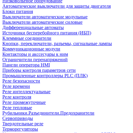
Низковольтное оборудование
Автоматические выключатели для защиты двигателя
Блоки питания
Выключатели автоматические модульные
Выключатели автоматические силовые
Дифференциальные автоматы
Источники бесперебойного питания (ИБП)
Клеммные соединители
Кнопки, переключатели, разъемы, сигнальные лампы
Коммуникационные модули
Контакторы и акссесуары к ним
Ограничители перенапряжений
Панели оператора HMI
Приборы контроля параметров сети
Промышленные контроллеры PLC (ПЛК)
Реле безопасности
Реле времени
Реле интеллектуальные
Реле контроля
Реле промежуточные
Реле тепловые
Рубильники.Разъединители.Предохранители
Сервоприводы
Твердотельные реле
Терморегуляторы